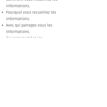
informations.
Pourquoi vous recueillez les
informations.
Avec qui partagez vous les
informations.
Où sont stockées les
informations.
Combien de temps sont
conservées les informations.
Comment vous protégez les
informations.
Modifications ou mises à jour de
la Politique de confidentialité.
Cliquez ici
pour des informations
plus détaillées sur comment